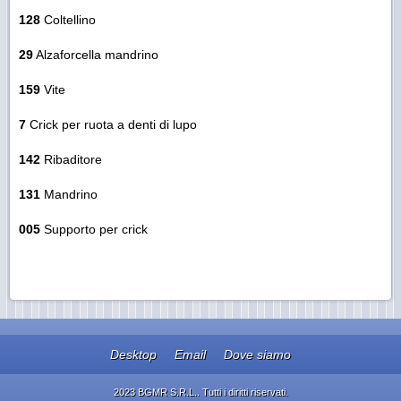
128
Coltellino
29
Alzaforcella mandrino
159
Vite
7
Crick per ruota a denti di lupo
142
Ribaditore
131
Mandrino
005
Supporto per crick
Desktop
Email
Dove siamo
2023 BGMR S.R.L.. Tutti i diritti riservati.