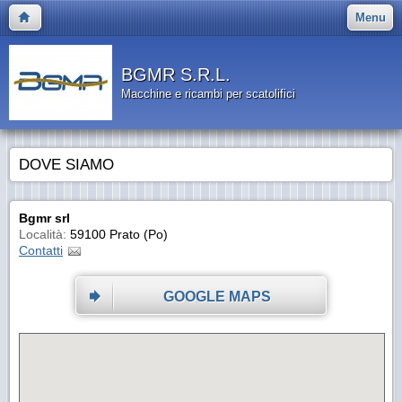
Menu
BGMR S.R.L.
Macchine e ricambi per scatolifici
DOVE SIAMO
Bgmr srl
Località:
59100 Prato (Po)
Contatti
GOOGLE MAPS